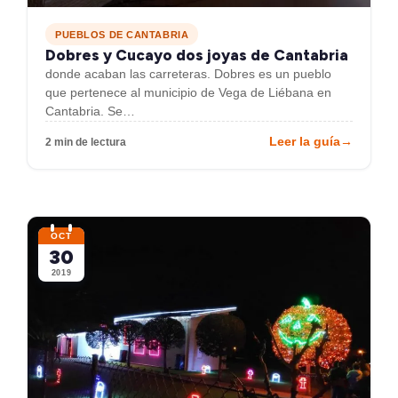
PUEBLOS DE CANTABRIA
Dobres y Cucayo dos joyas de Cantabria
donde acaban las carreteras. Dobres es un pueblo
que pertenece al municipio de Vega de Liébana en
Cantabria. Se…
Leer la guía
→
2 min de lectura
OCT
30
2019