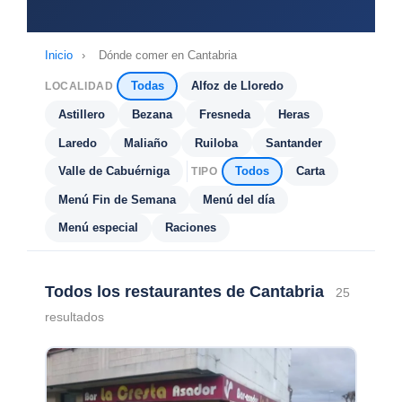
Inicio
›
Dónde comer en Cantabria
Todas
Alfoz de Lloredo
LOCALIDAD
Astillero
Bezana
Fresneda
Heras
Laredo
Maliaño
Ruiloba
Santander
Valle de Cabuérniga
Todos
Carta
TIPO
Menú Fin de Semana
Menú del día
Menú especial
Raciones
Todos los restaurantes de Cantabria
25
resultados