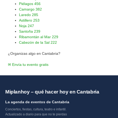
Piélagos
456
Camargo
382
Laredo
285
Astillero
253
Noja
247
Santoña
239
Ribamontán al Mar
229
Cabezón de la Sal
222
¿Organizas algo en Cantabria?
✉ Envía tu evento gratis
Miplanhoy – qué hacer hoy en Cantabria
La agenda de eventos de Cantabria
Conciertos, fiestas, cultura, teatro e infantil.
Actualizado a diario para que no te pierdas