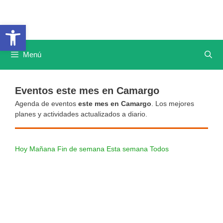
Saltar
al
Abrir barra de herramientas
contenido
Menú
Eventos este mes en Camargo
Agenda de eventos
este mes en Camargo
. Los mejores
planes y actividades actualizados a diario.
Hoy
Mañana
Fin de semana
Esta semana
Todos