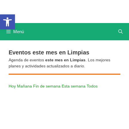
Saltar
al
Abrir barra de herramientas
contenido
Menú
Eventos este mes en Limpias
Agenda de eventos
este mes en Limpias
. Los mejores
planes y actividades actualizados a diario.
Hoy
Mañana
Fin de semana
Esta semana
Todos