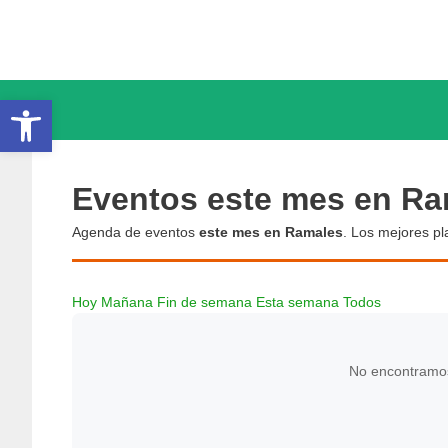
Saltar
al
contenido
Abrir barra de herramientas
Eventos este mes en Ra
Agenda de eventos
este mes en Ramales
. Los mejores pl
Hoy
Mañana
Fin de semana
Esta semana
Todos
No encontramos