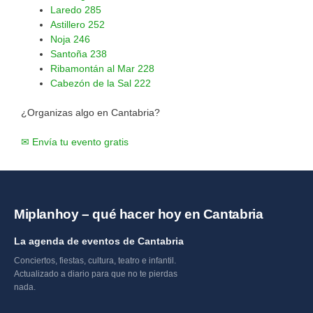
Laredo
285
Astillero
252
Noja
246
Santoña
238
Ribamontán al Mar
228
Cabezón de la Sal
222
¿Organizas algo en Cantabria?
✉ Envía tu evento gratis
Miplanhoy – qué hacer hoy en Cantabria
La agenda de eventos de Cantabria
Conciertos, fiestas, cultura, teatro e infantil.
Actualizado a diario para que no te pierdas
nada.