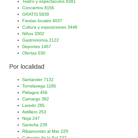
Teatro y espectáculos
8381
Conciertos
8156
GRATIS
5839
Fiestas locales
4037
Cultura y exposiciones
3448
Niños
3302
Gastronomía
2122
Deportes
1457
Ofertas
530
Por localidad
Santander
7132
Torrelavega
1185
Piélagos
456
Camargo
382
Laredo
285
Astillero
253
Noja
247
Santoña
239
Ribamontán al Mar
229
Cabezón de la Sal
222