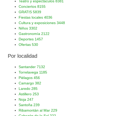
Teatro y espectáculos
8381
Conciertos
8155
GRATIS
5839
Fiestas locales
4036
Cultura y exposiciones
3448
Niños
3302
Gastronomía
2122
Deportes
1457
Ofertas
530
Por localidad
Santander
7132
Torrelavega
1185
Piélagos
456
Camargo
382
Laredo
285
Astillero
253
Noja
247
Santoña
239
Ribamontán al Mar
229
Cabezón de la Sal
222