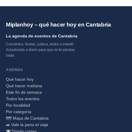
Miplanhoy – qué hacer hoy en Cantabria
La agenda de eventos de Cantabria
Conciertos, fiestas, cultura, teatro e infantil.
Actualizado a diario para que no te pierdas
nada.
AGENDA
Qué hacer hoy
Qué hacer mañana
Este fin de semana
Todos los eventos
Por localidad
Por categoría
🗺️ Mapa de Cantabria
🚗 Vale la pena el viaje
🍽️ Dónde comer