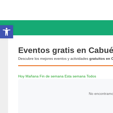
Saltar
al
contenido
Abrir barra de herramientas
Eventos gratis en Cabué
Descubre los mejores eventos y actividades
gratuitos en 
Hoy
Mañana
Fin de semana
Esta semana
Todos
No encontramos