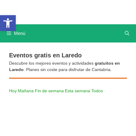
Saltar
al
Abrir barra de herramientas
contenido
Menú
Eventos gratis en Laredo
Descubre los mejores eventos y actividades
gratuitos en
Laredo
. Planes sin coste para disfrutar de Cantabria.
Hoy
Mañana
Fin de semana
Esta semana
Todos