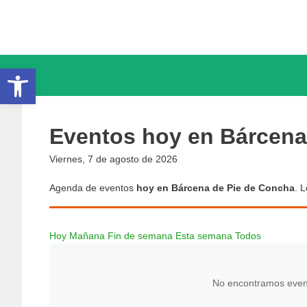
Saltar
al
contenido
Abrir barra de herramientas
Eventos hoy en Bárcena
Viernes, 7 de agosto de 2026
Agenda de eventos
hoy en Bárcena de Pie de Concha
. 
Hoy
Mañana
Fin de semana
Esta semana
Todos
No encontramos event