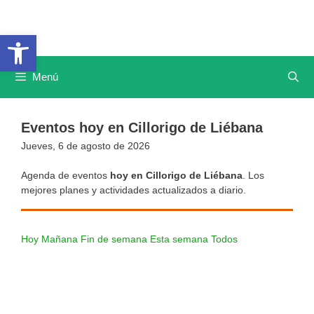
Saltar
al
Abrir barra de herramientas
contenido
Menú
Eventos hoy en Cillorigo de Liébana
Jueves, 6 de agosto de 2026
Agenda de eventos
hoy en Cillorigo de Liébana
. Los
mejores planes y actividades actualizados a diario.
Hoy
Mañana
Fin de semana
Esta semana
Todos