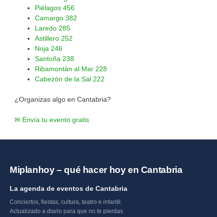
Piélagos
456
Camargo
382
Laredo
285
Astillero
252
Noja
246
Santoña
238
Ribamontán al Mar
228
Cabezón de la Sal
222
¿Organizas algo en Cantabria?
✉ Envía tu evento gratis
Miplanhoy – qué hacer hoy en Cantabria
La agenda de eventos de Cantabria
Conciertos, fiestas, cultura, teatro e infantil.
Actualizado a diario para que no te pierdas