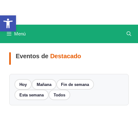
Saltar
al
Abrir barra de herramientas
contenido
Menú
Eventos de
Destacado
Hoy
Mañana
Fin de semana
Esta semana
Todos