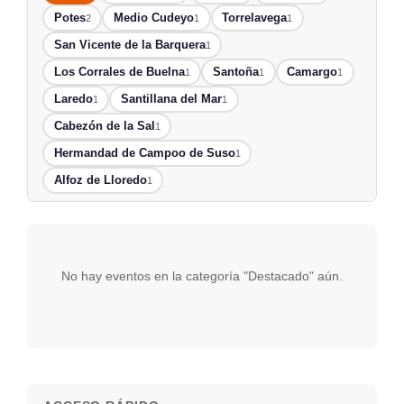
Potes
Medio Cudeyo
Torrelavega
2
1
1
San Vicente de la Barquera
1
Los Corrales de Buelna
Santoña
Camargo
1
1
1
Laredo
Santillana del Mar
1
1
Cabezón de la Sal
1
Hermandad de Campoo de Suso
1
Alfoz de Lloredo
1
No hay eventos en la categoría "Destacado" aún.