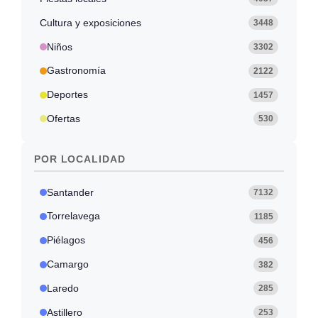
Cultura y exposiciones
3448
Niños
3302
Gastronomía
2122
Deportes
1457
Ofertas
530
POR LOCALIDAD
Santander
7132
Torrelavega
1185
Piélagos
456
Camargo
382
Laredo
285
Astillero
253