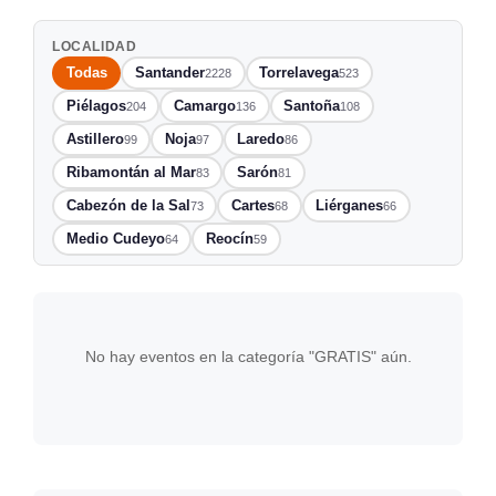
LOCALIDAD
Todas
Santander
Torrelavega
2228
523
Piélagos
Camargo
Santoña
204
136
108
Astillero
Noja
Laredo
99
97
86
Ribamontán al Mar
Sarón
83
81
Cabezón de la Sal
Cartes
Liérganes
73
68
66
Medio Cudeyo
Reocín
64
59
No hay eventos en la categoría "GRATIS" aún.