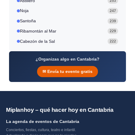
Astillero
253
d
6
e
Noja
247
r
2
Santoña
239
0
2
Ribamontán al Mar
229
6
Cabezón de la Sal
222
¿Organizas algo en Cantabria?
✉ Envía tu evento gratis
Miplanhoy – qué hacer hoy en Cantabria
La agenda de eventos de Cantabria
Conciertos, fiestas, cultura, teatro e infantil.