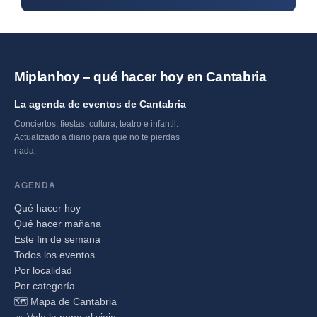
Miplanhoy – qué hacer hoy en Cantabria
La agenda de eventos de Cantabria
Conciertos, fiestas, cultura, teatro e infantil.
Actualizado a diario para que no te pierdas
nada.
AGENDA
Qué hacer hoy
Qué hacer mañana
Este fin de semana
Todos los eventos
Por localidad
Por categoría
🗺️ Mapa de Cantabria
🚗 Vale la pena el viaje