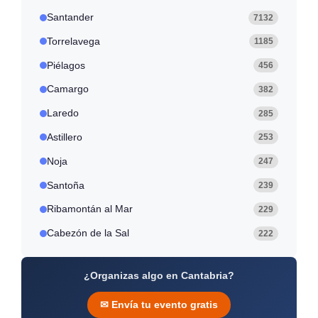
Santander
7132
Torrelavega
1185
Piélagos
456
Camargo
382
Laredo
285
Astillero
253
Noja
247
Santoña
239
Ribamontán al Mar
229
Cabezón de la Sal
222
¿Organizas algo en Cantabria?
✉ Envía tu evento gratis