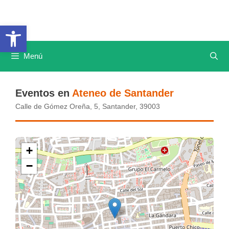
Saltar
al
Abrir barra de herramientas
contenido
Menú
Eventos en
Ateneo de Santander
Calle de Gómez Oreña, 5, Santander, 39003
+
−