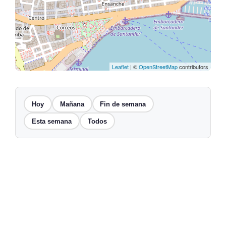
Leaflet
| ©
OpenStreetMap
contributors
Hoy
Mañana
Fin de semana
Esta semana
Todos