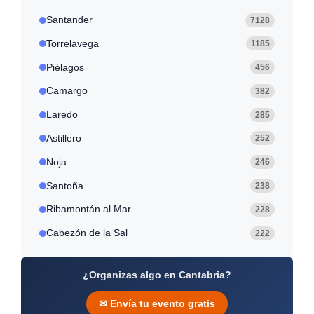
Santander
7128
Torrelavega
1185
Piélagos
456
Camargo
382
Laredo
285
Astillero
252
Noja
246
Santoña
238
Ribamontán al Mar
228
Cabezón de la Sal
222
¿Organizas algo en Cantabria?
✉ Envía tu evento gratis