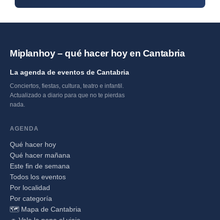
Miplanhoy – qué hacer hoy en Cantabria
La agenda de eventos de Cantabria
Conciertos, fiestas, cultura, teatro e infantil.
Actualizado a diario para que no te pierdas
nada.
AGENDA
Qué hacer hoy
Qué hacer mañana
Este fin de semana
Todos los eventos
Por localidad
Por categoría
🗺️ Mapa de Cantabria
🚗 Vale la pena el viaje