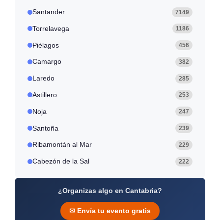
Santander
7149
Torrelavega
1186
Piélagos
456
Camargo
382
Laredo
285
Astillero
253
Noja
247
Santoña
239
Ribamontán al Mar
229
Cabezón de la Sal
222
¿Organizas algo en Cantabria?
✉ Envía tu evento gratis