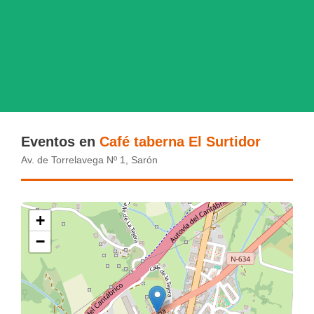
Eventos en
Café taberna El Surtidor
Av. de Torrelavega Nº 1, Sarón
+
−