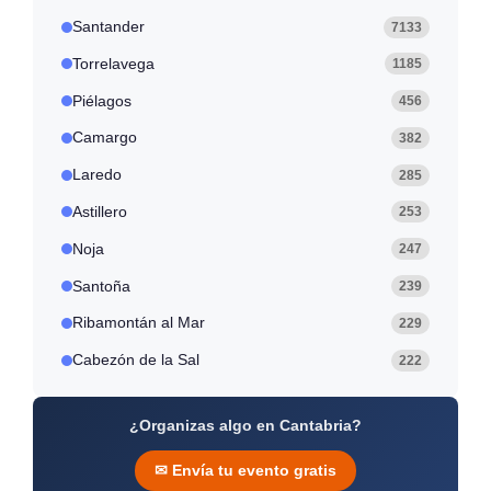
Santander
7133
Torrelavega
1185
Piélagos
456
Camargo
382
Laredo
285
Astillero
253
Noja
247
Santoña
239
Ribamontán al Mar
229
Cabezón de la Sal
222
¿Organizas algo en Cantabria?
✉ Envía tu evento gratis