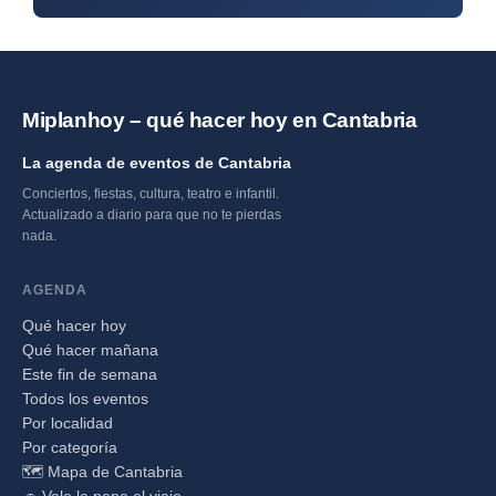
Miplanhoy – qué hacer hoy en Cantabria
La agenda de eventos de Cantabria
Conciertos, fiestas, cultura, teatro e infantil.
Actualizado a diario para que no te pierdas
nada.
AGENDA
Qué hacer hoy
Qué hacer mañana
Este fin de semana
Todos los eventos
Por localidad
Por categoría
🗺️ Mapa de Cantabria
🚗 Vale la pena el viaje