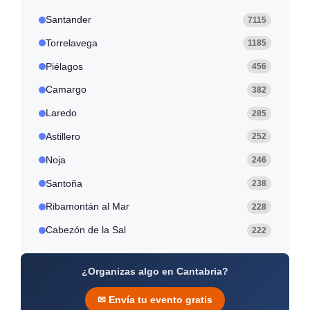
Santander
7115
Torrelavega
1185
Piélagos
456
Camargo
382
Laredo
285
Astillero
252
Noja
246
Santoña
238
Ribamontán al Mar
228
Cabezón de la Sal
222
¿Organizas algo en Cantabria?
✉ Envía tu evento gratis