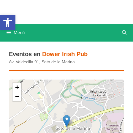
Saltar
al
Abrir barra de herramientas
contenido
Menú
Eventos en
Dower Irish Pub
Av. Valdecilla 91, Soto de la Marina
+
−