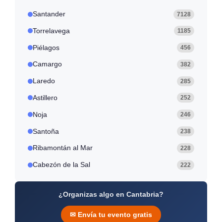
Santander
7128
Torrelavega
1185
Piélagos
456
Camargo
382
Laredo
285
Astillero
252
Noja
246
Santoña
238
Ribamontán al Mar
228
Cabezón de la Sal
222
¿Organizas algo en Cantabria?
✉ Envía tu evento gratis