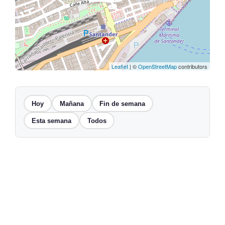
Leaflet
| ©
OpenStreetMap
contributors
Hoy
Mañana
Fin de semana
Esta semana
Todos