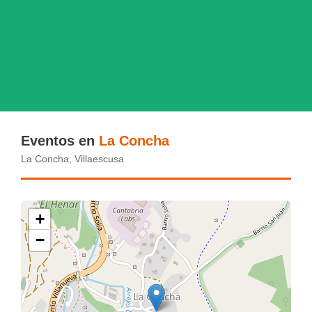
Eventos en
La Concha
La Concha, Villaescusa
+
−