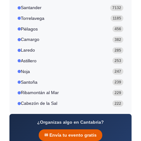
Santander
7132
Torrelavega
1185
Piélagos
456
Camargo
382
Laredo
285
Astillero
253
Noja
247
Santoña
239
Ribamontán al Mar
229
Cabezón de la Sal
222
¿Organizas algo en Cantabria?
✉ Envía tu evento gratis