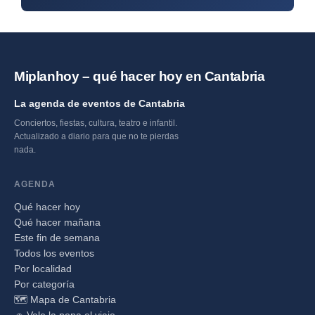
Miplanhoy – qué hacer hoy en Cantabria
La agenda de eventos de Cantabria
Conciertos, fiestas, cultura, teatro e infantil.
Actualizado a diario para que no te pierdas
nada.
AGENDA
Qué hacer hoy
Qué hacer mañana
Este fin de semana
Todos los eventos
Por localidad
Por categoría
🗺️ Mapa de Cantabria
🚗 Vale la pena el viaje