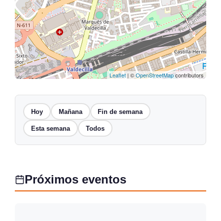
Leaflet
| ©
OpenStreetMap
contributors
Hoy
Mañana
Fin de semana
Esta semana
Todos
Próximos eventos