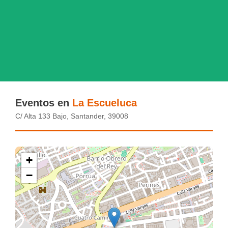
Eventos en
La Escueluca
C/ Alta 133 Bajo, Santander, 39008
+
−