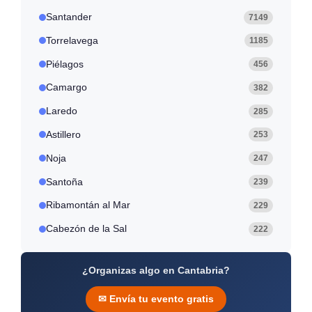
Santander
7149
Torrelavega
1185
Piélagos
456
Camargo
382
Laredo
285
Astillero
253
Noja
247
Santoña
239
Ribamontán al Mar
229
Cabezón de la Sal
222
¿Organizas algo en Cantabria?
✉ Envía tu evento gratis