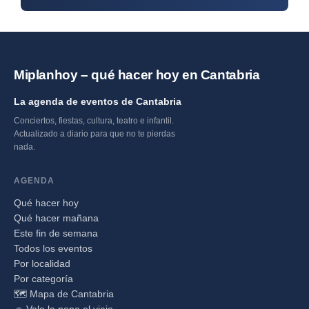
Miplanhoy – qué hacer hoy en Cantabria
La agenda de eventos de Cantabria
Conciertos, fiestas, cultura, teatro e infantil.
Actualizado a diario para que no te pierdas
nada.
AGENDA
Qué hacer hoy
Qué hacer mañana
Este fin de semana
Todos los eventos
Por localidad
Por categoría
🗺️ Mapa de Cantabria
🚗 Vale la pena el viaje