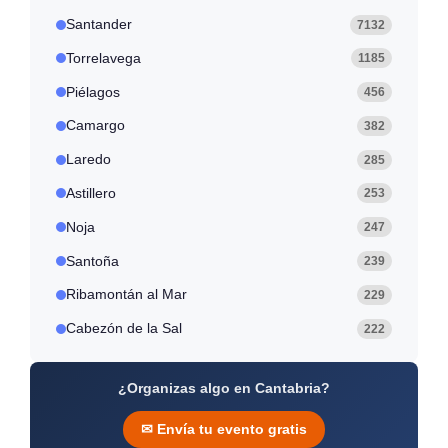
Santander
7132
Torrelavega
1185
Piélagos
456
Camargo
382
Laredo
285
Astillero
253
Noja
247
Santoña
239
Ribamontán al Mar
229
Cabezón de la Sal
222
¿Organizas algo en Cantabria?
✉ Envía tu evento gratis