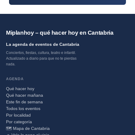
Miplanhoy – qué hacer hoy en Cantabria
La agenda de eventos de Cantabria
Conciertos, fiestas, cultura, teatro e infantil.
Actualizado a diario para que no te pierdas
nada.
AGENDA
Qué hacer hoy
Qué hacer mañana
Este fin de semana
Todos los eventos
Por localidad
Por categoría
🗺️ Mapa de Cantabria
🚗 Vale la pena el viaje