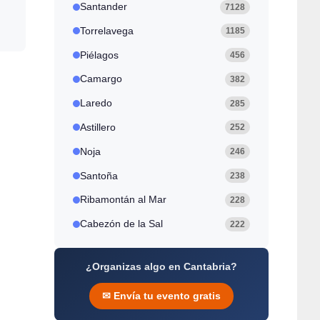
Santander
7128
Torrelavega
1185
Piélagos
456
Camargo
382
Laredo
285
Astillero
252
Noja
246
Santoña
238
Ribamontán al Mar
228
Cabezón de la Sal
222
¿Organizas algo en Cantabria?
✉ Envía tu evento gratis