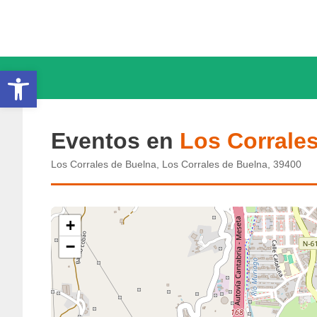
Saltar
al
contenido
Abrir barra de herramientas
Eventos en
Los Corrale
Los Corrales de Buelna, Los Corrales de Buelna, 39400
+
−