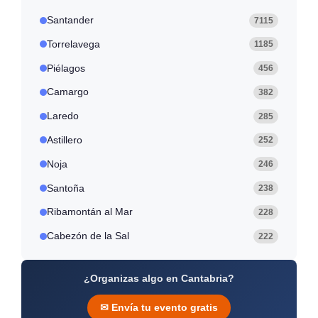
Santander
7115
Torrelavega
1185
Piélagos
456
Camargo
382
Laredo
285
Astillero
252
Noja
246
Santoña
238
Ribamontán al Mar
228
Cabezón de la Sal
222
¿Organizas algo en Cantabria?
✉ Envía tu evento gratis