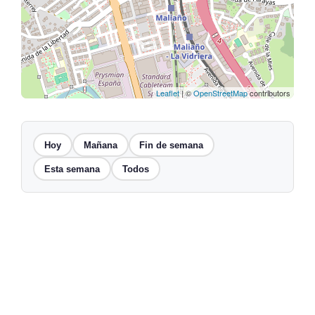
Leaflet
| ©
OpenStreetMap
contributors
Hoy
Mañana
Fin de semana
Esta semana
Todos