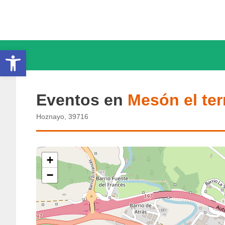
Saltar
al
contenido
Abrir barra de herramientas
Eventos en
Mesón el te
Hoznayo, 39716
+
−