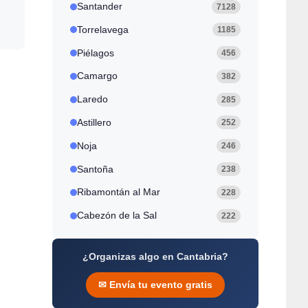
Santander
7128
Torrelavega
1185
Piélagos
456
Camargo
382
Laredo
285
Astillero
252
Noja
246
Santoña
238
Ribamontán al Mar
228
Cabezón de la Sal
222
¿Organizas algo en Cantabria?
✉ Envía tu evento gratis