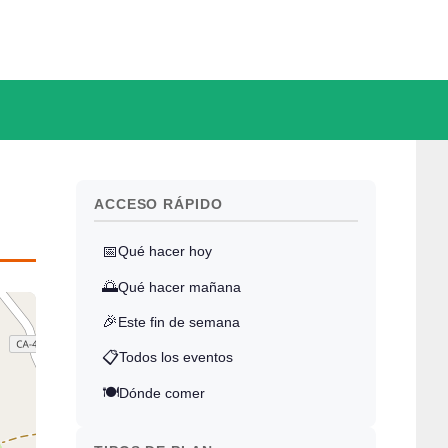
ACCESO RÁPIDO
📅
Qué hacer hoy
🌅
Qué hacer mañana
🎉
Este fin de semana
📋
Todos los eventos
🍽️
Dónde comer