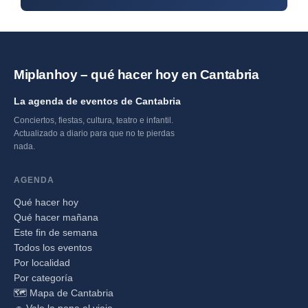
Miplanhoy – qué hacer hoy en Cantabria
La agenda de eventos de Cantabria
Conciertos, fiestas, cultura, teatro e infantil.
Actualizado a diario para que no te pierdas
nada.
AGENDA
Qué hacer hoy
Qué hacer mañana
Este fin de semana
Todos los eventos
Por localidad
Por categoría
🗺️ Mapa de Cantabria
🚗 Vale la pena el viaje