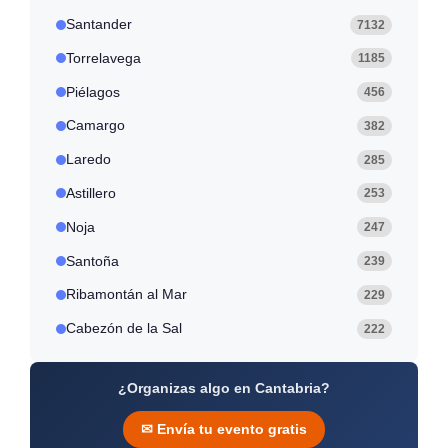
Santander
7132
Torrelavega
1185
Piélagos
456
Camargo
382
Laredo
285
Astillero
253
Noja
247
Santoña
239
Ribamontán al Mar
229
Cabezón de la Sal
222
¿Organizas algo en Cantabria?
✉ Envía tu evento gratis