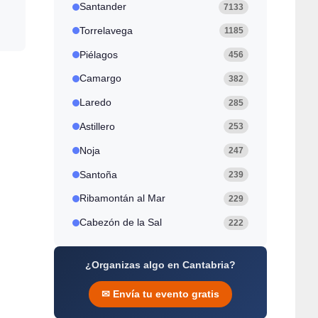
Santander
7133
Torrelavega
1185
Piélagos
456
Camargo
382
Laredo
285
Astillero
253
Noja
247
Santoña
239
Ribamontán al Mar
229
Cabezón de la Sal
222
¿Organizas algo en Cantabria?
✉ Envía tu evento gratis