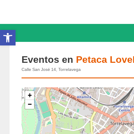
Saltar
al
contenido
Abrir barra de herramientas
Eventos en
Petaca Love
Calle San José 14, Torrelavega
+
−