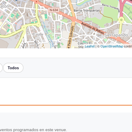
Leaflet
| ©
OpenStreetMap
contr
Todos
ventos programados en este venue.