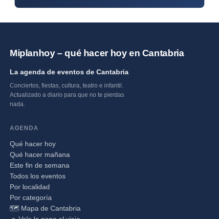
Miplanhoy – qué hacer hoy en Cantabria
La agenda de eventos de Cantabria
Conciertos, fiestas, cultura, teatro e infantil.
Actualizado a diario para que no te pierdas
nada.
AGENDA
Qué hacer hoy
Qué hacer mañana
Este fin de semana
Todos los eventos
Por localidad
Por categoría
🗺️ Mapa de Cantabria
🚗 Vale la pena el viaje