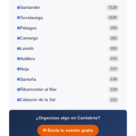
Santander
7129
Torrelavega
1185
Piélagos
456
Camargo
382
Laredo
285
Astillero
252
Noja
247
Santoña
238
Ribamontán al Mar
228
Cabezón de la Sal
222
¿Organizas algo en Cantabria?
✉ Envía tu evento gratis