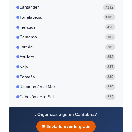
Santander
7132
Torrelavega
1185
Piélagos
456
Camargo
382
Laredo
285
Astillero
253
Noja
247
Santoña
239
Ribamontán al Mar
229
Cabezón de la Sal
222
¿Organizas algo en Cantabria?
✉ Envía tu evento gratis