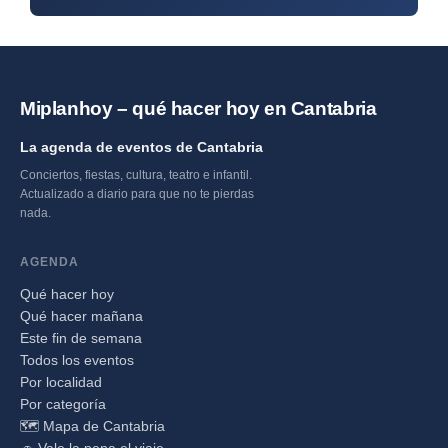
Miplanhoy – qué hacer hoy en Cantabria
La agenda de eventos de Cantabria
Conciertos, fiestas, cultura, teatro e infantil.
Actualizado a diario para que no te pierdas
nada.
AGENDA
Qué hacer hoy
Qué hacer mañana
Este fin de semana
Todos los eventos
Por localidad
Por categoría
🗺️ Mapa de Cantabria
🚗 Vale la pena el viaje