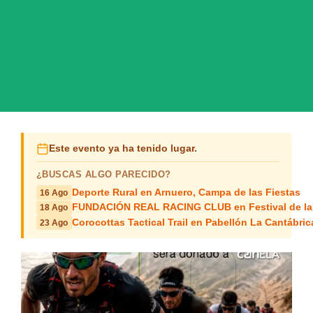
Este evento ya ha tenido lugar.
¿BUSCAS ALGO PARECIDO?
Deporte Rural en Arnuero, Campa de las Fiestas
16 Ago
FUNDACIÓN REAL RACING CLUB en Festival de la
18 Ago
Corocottas Tactical Trail en Pabellón La Cantábrica
23 Ago