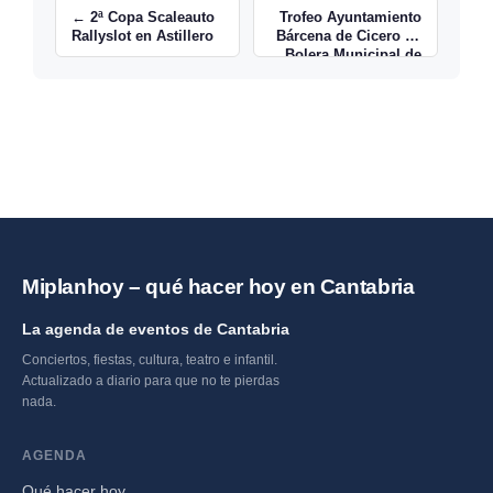
← 2ª Copa Scaleauto
Trofeo Ayuntamiento
Rallyslot en Astillero
Bárcena de Cicero en
Bolera Municipal de
Gama →
Miplanhoy – qué hacer hoy en Cantabria
La agenda de eventos de Cantabria
Conciertos, fiestas, cultura, teatro e infantil.
Actualizado a diario para que no te pierdas
nada.
AGENDA
Qué hacer hoy