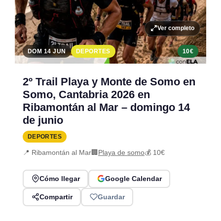
Ver completo
DOM 14 JUN
DEPORTES
10€
2º Trail Playa y Monte de Somo en
Somo, Cantabria 2026 en
Ribamontán al Mar – domingo 14
de junio
DEPORTES
📍 Ribamontán al Mar
🏢
Playa de somo
💰 10€
Cómo llegar
Google Calendar
Compartir
Guardar