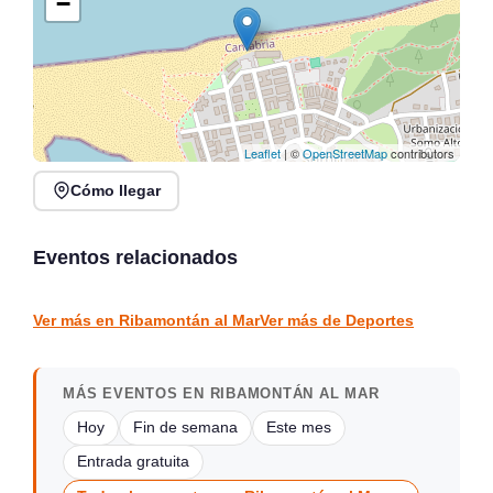
−
Leaflet
| ©
OpenStreetMap
contributors
Cómo llegar
Deporte Rural en
FUNDACIÓN REAL
Arnuero, Campa de las
RACING CLUB en
Fiestas
Festival de las Naciones
Eventos relacionados
Santander 2026
Arnuero
Santander
DEPORTES
DEPORTES
Ver más en Ribamontán al Mar
Ver más de Deportes
MÁS EVENTOS EN RIBAMONTÁN AL MAR
Hoy
Fin de semana
Este mes
Entrada gratuita