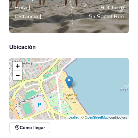
Ubicación
+
−
Leaflet
| ©
OpenStreetMap
contributors
Cómo llegar
V Acuatlón Marina de
Gran Concentración
Cudeyo en Club de Remo
Caballar en Hazas de