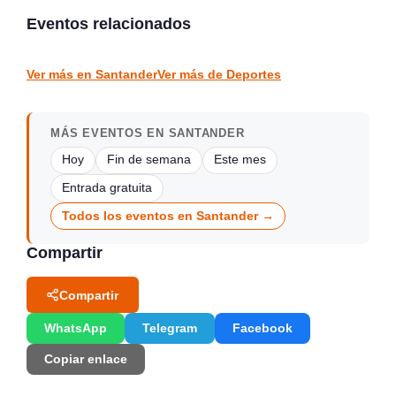
San Pantaleón, Pontejos
Cesto 2026
Eventos relacionados
Marina de Cudeyo
Hazas de Cesto
DEPORTES
DEPORTES
Ver más en Santander
Ver más de Deportes
MÁS EVENTOS EN SANTANDER
Hoy
Fin de semana
Este mes
Entrada gratuita
Todos los eventos en Santander →
Compartir
Compartir
WhatsApp
Telegram
Facebook
Copiar enlace