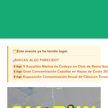
Este evento ya ha tenido lugar.
¿BUSCAS ALGO PARECIDO?
V Acuatlón Marina de Cudeyo en Club de Remo San
8 Ago
Gran Concentración Caballar en Hazas de Cesto 20
8 Ago
Exposición Concentración Anual de Clásicos Tora
9 Ago