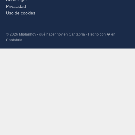
Privacidad
Uso de cookies
© 2026 Miplanhoy - qué hacer hoy en Cantabria · Hecho con ❤️ en
Cantabria