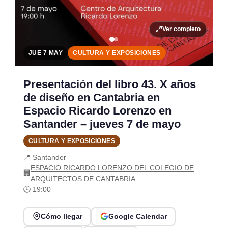
Ver completo
JUE 7 MAY
CULTURA Y EXPOSICIONES
Presentación del libro 43. X años
de diseño en Cantabria en
Espacio Ricardo Lorenzo en
Santander – jueves 7 de mayo
CULTURA Y EXPOSICIONES
📍 Santander
ESPACIO RICARDO LORENZO DEL COLEGIO DE
🏢
ARQUITECTOS DE CANTABRIA.
🕒 19:00
Cómo llegar
Google Calendar