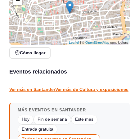
−
Leaflet
| ©
OpenStreetMap
contributors
Cómo llegar
Veranos en Jado en
Conferencia: La
Parque Jado, Santander
«acción» de Vargas,
2026
detrás del mito
Eventos relacionados
Santander
vargas
CULTURA Y EXPOSICIONES
CULTURA Y EXPOSICIONES
Ver más en Santander
Ver más de Cultura y exposiciones
MÁS EVENTOS EN SANTANDER
Hoy
Fin de semana
Este mes
Entrada gratuita