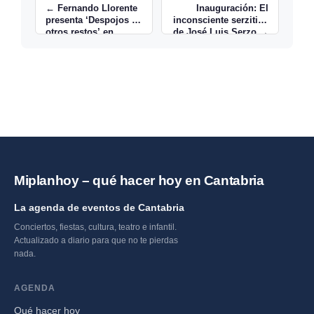
← Fernando Llorente
Inauguración: El
presenta ‘Despojos y
inconsciente serzitivo
otros restos’ en
de José Luis Serzo →
Santander
Miplanhoy – qué hacer hoy en Cantabria
La agenda de eventos de Cantabria
Conciertos, fiestas, cultura, teatro e infantil.
Actualizado a diario para que no te pierdas
nada.
AGENDA
Qué hacer hoy