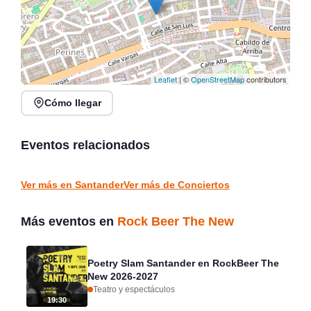
Leaflet
| ©
OpenStreetMap
contributors
Cómo llegar
Conciertos de la Atalaya
en Laredo, julio y agosto
Conciertos y Vermut en
2026
La Jontoya – Luey 2026
Eventos relacionados
Laredo
Luey
CONCIERTOS
CONCIERTOS
Ver más en Santander
Ver más de Conciertos
Más eventos en
Rock Beer The New
Poetry Slam Santander en RockBeer The
New 2026-2027
Teatro y espectáculos
19:30