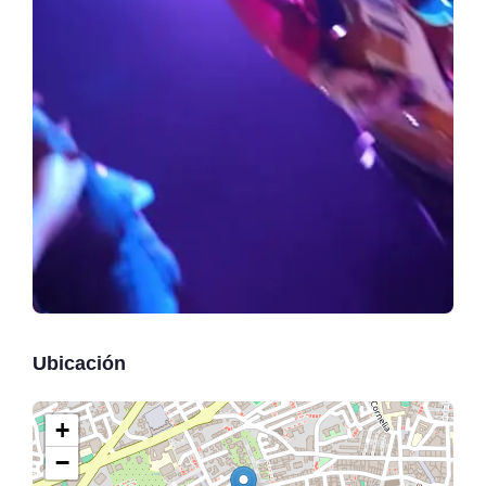
Ubicación
+
−