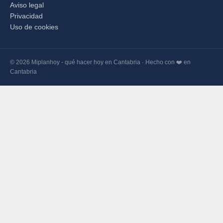
Aviso legal
Privacidad
Uso de cookies
© 2026 Miplanhoy - qué hacer hoy en Cantabria · Hecho con ❤️ en
Cantabria