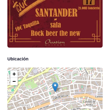
Ubicación
+
−