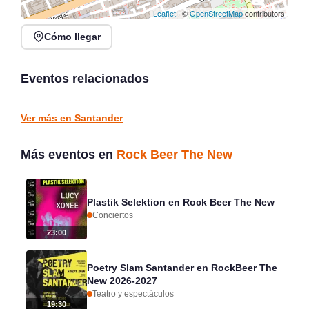
Leaflet
| ©
OpenStreetMap
contributors
Cómo llegar
Verano Mix Fiesta de
Noches de Conciertos en
Blanco en Escenario
Piélagos, ciclo de música
Santander
en directo
Eventos relacionados
Santander
Piélagos
CONCIERTOS
CONCIERTOS
Ver más en Santander
Más eventos en
Rock Beer The New
Plastik Selektion en Rock Beer The New
Conciertos
23:00
Poetry Slam Santander en RockBeer The
New 2026-2027
Teatro y espectáculos
19:30