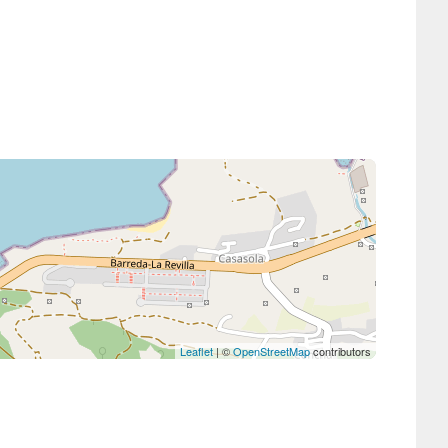
Leaflet
| ©
OpenStreetMap
contributors