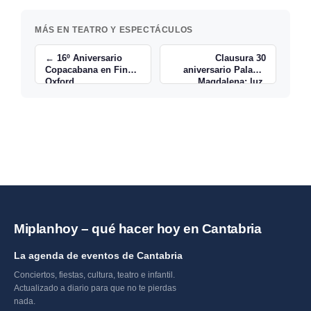
MÁS EN TEATRO Y ESPECTÁCULOS
← 16º Aniversario
Clausura 30
Copacabana en Finca
aniversario Palacio
Oxford
Magdalena: luz,
sonido y historia →
Miplanhoy – qué hacer hoy en Cantabria
La agenda de eventos de Cantabria
Conciertos, fiestas, cultura, teatro e infantil.
Actualizado a diario para que no te pierdas
nada.