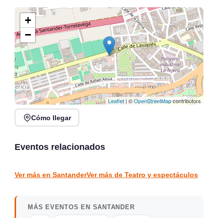
+
−
Leaflet
| ©
OpenStreetMap
contributors
Cómo llegar
ZUMBA en Festival de
Embodied Machine:
las Naciones Santander
Muriel Romero y la IA en
2026
el Centro Botín
Eventos relacionados
Santander
Santander
TEATRO Y ESPECTÁCULOS
TEATRO Y ESPECTÁCULOS
Ver más en Santander
Ver más de Teatro y espectáculos
MÁS EVENTOS EN SANTANDER