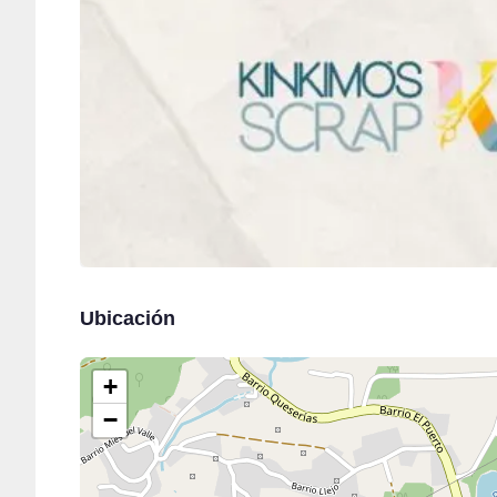
Ubicación
+
−