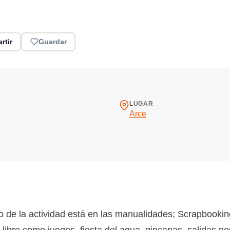
rtir
Guardar
LUGAR
Arce
de la actividad está en las manualidades; Scrapbooking
 libre como juegos, fiesta del agua, gincanas, salidas por