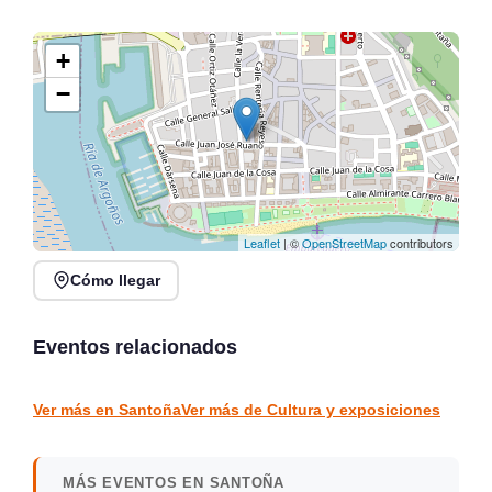
+
−
Leaflet
| ©
OpenStreetMap
contributors
Cómo llegar
XVI Feria Nacional de
Claves: acción creativa
Artesanía en Santander,
participativa en el Centro
Plaza Porticada
Botín
Eventos relacionados
Santander
Santander
CULTURA Y EXPOSICIONES
CULTURA Y EXPOSICIONES
Ver más en Santoña
Ver más de Cultura y exposiciones
MÁS EVENTOS EN SANTOÑA