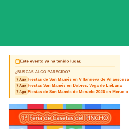
Este evento ya ha tenido lugar.
¿BUSCAS ALGO PARECIDO?
Fiestas de San Mamés en Villanueva de Villaescusa
7 Ago
Fiestas San Mamés en Dobres, Vega de Liébana
7 Ago
Fiestas de San Mamés de Meruelo 2026 en Meruelo
7 Ago