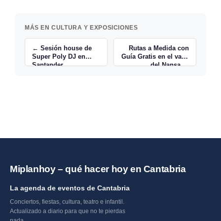
MÁS EN CULTURA Y EXPOSICIONES
← Sesión house de
Rutas a Medida con
Super Poly DJ en
Guía Gratis en el valle
Santander
del Nansa →
Miplanhoy – qué hacer hoy en Cantabria
La agenda de eventos de Cantabria
Conciertos, fiestas, cultura, teatro e infantil.
Actualizado a diario para que no te pierdas
nada.