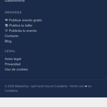
Gastronomía
ORGANIZA
📢 Publicar evento gratis
📚 Publica tu taller
💡 Publicita tu evento
Contacto
Blog
LEGAL
Aviso legal
Privacidad
Uso de cookies
© 2026 Miplanhoy - qué hacer hoy en Cantabria · Hecho con ❤️ en
Cantabria