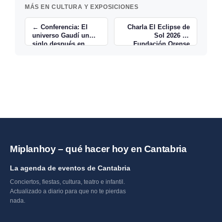
MÁS EN CULTURA Y EXPOSICIONES
← Conferencia: El
Charla El Eclipse de
universo Gaudí un
Sol 2026 en
siglo después en
Fundación Orense
Cantabria
Ramales →
Miplanhoy – qué hacer hoy en Cantabria
La agenda de eventos de Cantabria
Conciertos, fiestas, cultura, teatro e infantil.
Actualizado a diario para que no te pierdas
nada.