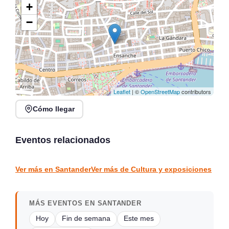
+
−
Leaflet
| ©
OpenStreetMap
contributors
Cómo llegar
XVI Feria Nacional de
Claves: acción creativa
Artesanía en Santander,
participativa en el Centro
Plaza Porticada
Botín
Eventos relacionados
Santander
Santander
CULTURA Y EXPOSICIONES
CULTURA Y EXPOSICIONES
Ver más en Santander
Ver más de Cultura y exposiciones
MÁS EVENTOS EN SANTANDER
Hoy
Fin de semana
Este mes