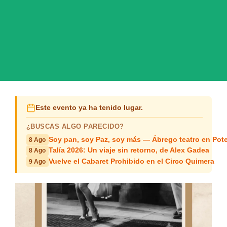
Este evento ya ha tenido lugar.
¿BUSCAS ALGO PARECIDO?
Soy pan, soy Paz, soy más — Ábrego teatro en Pot
8 Ago
Talía 2026: Un viaje sin retorno, de Alex Gadea
8 Ago
Vuelve el Cabaret Prohibido en el Circo Quimera
9 Ago