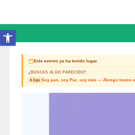
Saltar
al
contenido
Abrir barra de herramientas
Este evento ya ha tenido lugar.
¿BUSCAS ALGO PARECIDO?
Soy pan, soy Paz, soy más — Ábrego teatro 
8 Ago