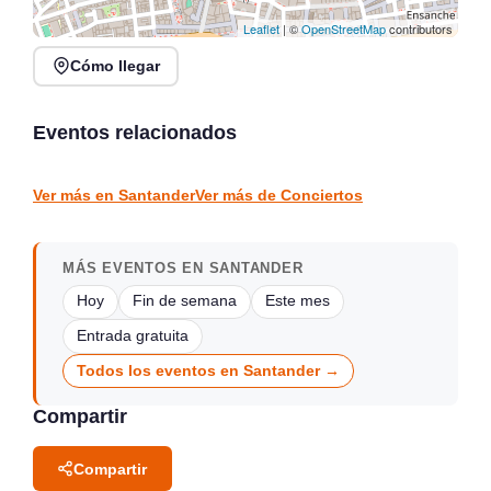
Leaflet
| ©
OpenStreetMap
contributors
Cómo llegar
Noches de Conciertos en
Jack Moore Band en
Piélagos, ciclo de música
directo en Sarón
en directo
Eventos relacionados
Sarón
Piélagos
CONCIERTOS
CONCIERTOS
Ver más en Santander
Ver más de Conciertos
MÁS EVENTOS EN SANTANDER
Hoy
Fin de semana
Este mes
Entrada gratuita
Todos los eventos en Santander →
Compartir
Compartir