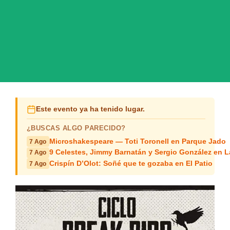
Este evento ya ha tenido lugar.
¿BUSCAS ALGO PARECIDO?
Microshakespeare — Toti Toronell en Parque Jado
7 Ago
9 Celestes, Jimmy Barnatán y Sergio González en 
7 Ago
Crispín D’Olot: Soñé que te gozaba en El Patio
7 Ago