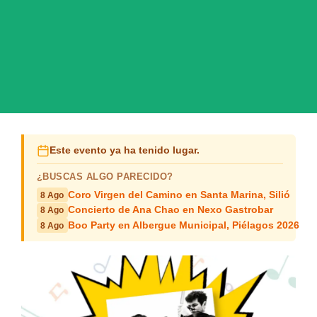
Este evento ya ha tenido lugar.
¿BUSCAS ALGO PARECIDO?
Coro Virgen del Camino en Santa Marina, Silió
8 Ago
Concierto de Ana Chao en Nexo Gastrobar
8 Ago
Boo Party en Albergue Municipal, Piélagos 2026
8 Ago