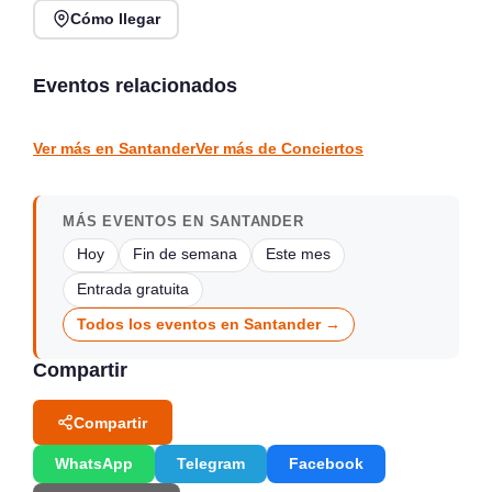
Cómo llegar
Verano Mix Fiesta de
Noches de Conciertos en
Blanco en Escenario
Piélagos, ciclo de música
Santander
en directo
Eventos relacionados
Santander
Piélagos
CONCIERTOS
CONCIERTOS
Ver más en Santander
Ver más de Conciertos
MÁS EVENTOS EN SANTANDER
Hoy
Fin de semana
Este mes
Entrada gratuita
Todos los eventos en Santander →
Compartir
Compartir
WhatsApp
Telegram
Facebook