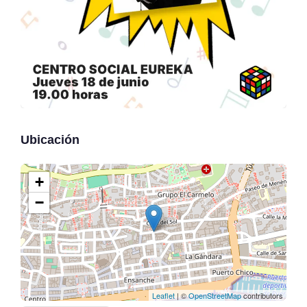
Ubicación
+
−
Leaflet
| ©
OpenStreetMap
contributors