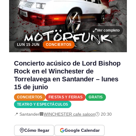
Ver completo
LUN 15 JUN
CONCIERTOS
Concierto acúsico de Lord Bishop
Rock en el Winchester de
Torrelavega en Santander – lunes
15 de junio
CONCIERTOS
FIESTAS Y FERIAS
GRATIS
TEATRO Y ESPECTÁCULOS
📍 Santander
🏢
WINCHESTER cafe saloon
🕒 20:30
Cómo llegar
Google Calendar