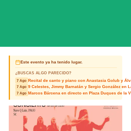
Este evento ya ha tenido lugar.
¿BUSCAS ALGO PARECIDO?
Recital de canto y piano con Anastasia Golub y Álv
7 Ago
9 Celestes, Jimmy Barnatán y Sergio González en 
7 Ago
Marcos Bárcena en directo en Plaza Duques de la Vi
7 Ago