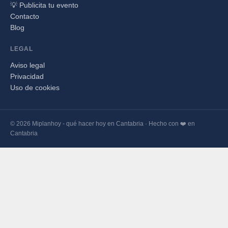
💡 Publicita tu evento
Contacto
Blog
LEGAL
Aviso legal
Privacidad
Uso de cookies
© 2026 Miplanhoy - qué hacer hoy en Cantabria · Hecho con ❤️ en
Cantabria