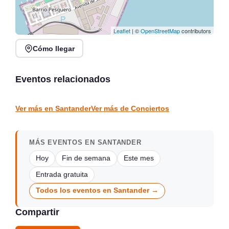
Leaflet
| ©
OpenStreetMap
contributors
Cómo llegar
Noches de Conciertos en
Jack Moore Band en
Piélagos, ciclo de música
directo en Sarón
en directo
Eventos relacionados
Sarón
Piélagos
CONCIERTOS
CONCIERTOS
Ver más en Santander
Ver más de Conciertos
MÁS EVENTOS EN SANTANDER
Hoy
Fin de semana
Este mes
Entrada gratuita
Todos los eventos en Santander →
Compartir